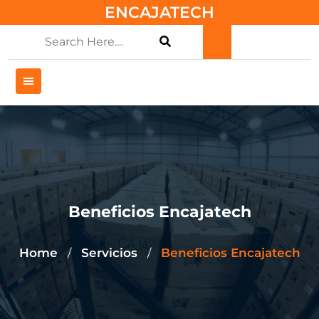
Skip
ENCAJATECH
to
content
Beneficios Encajatech
Home
Servicios
Beneficios Encajatech
/
/