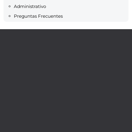
Administrativo
Preguntas Frecuentes
Servicios
Recursos
En Caja Data
Blog
Contacto
Preguntas frecuentes