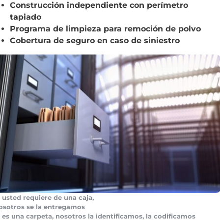
Construcción independiente con perímetro
tapiado
Programa de limpieza para remoción de polvo
Cobertura de seguro en caso de siniestro
i usted requiere de una caja,
osotros se la entregamos
i es una carpeta, nosotros la identificamos, la codificamos