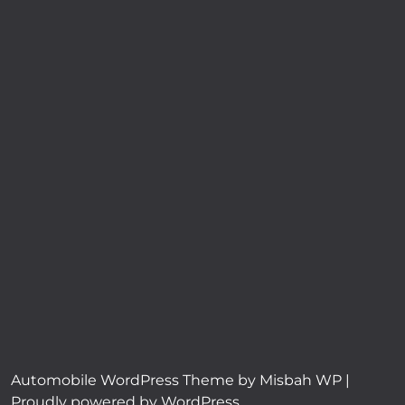
Servicios
Recursos
En Caja Data
Blog
Contacto
Preguntas frecuentes
Automobile WordPress Theme
by Misbah WP
|
Proudly powered by WordPress