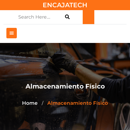
Skip
ENCAJATECH
to
content
Almacenamiento Físico
Home
Almacenamiento Físico
/