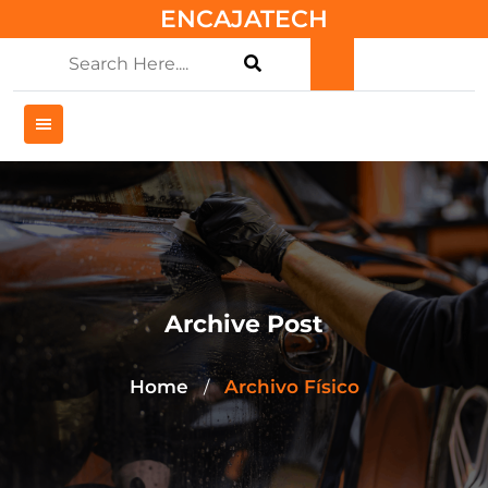
Skip
ENCAJATECH
to
content
Archive Post
Home
Archivo Físico
/